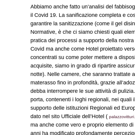
Abbiamo anche fatto un’analisi del fabbisogno
il Covid 19. La sanificazione completa e costa
garantire la sanitizzazione (come il gel disin
Normative, è che ci siamo chiesti quali elem
pratica dei processi a supporto della nostr
Covid ma anche come Hotel proiettato verso u
concentrati su come poter mettere a disposi
acquisite, siamo in grado di ripartire assicu
notte). Nelle camere, che saranno trattate 
materasso fino in profondità, grazie all’adozi
debba interrompere le sue attività di pulizia
porta, contenenti i loghi regionali, nei qual
supporto delle istituzioni Regionali ed Eur
dato nel sito Ufficiale dell’Hotel (
palazzovittur
ma anche come vero e proprio elemento di per
anni ha modificato profondamente percezione,