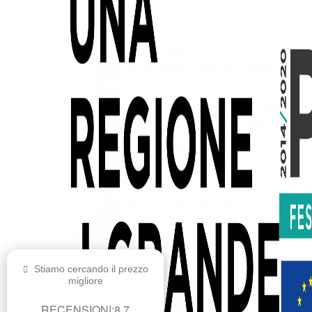
Stiamo cercando il prezzo
migliore
RECENSIONI:
8.7