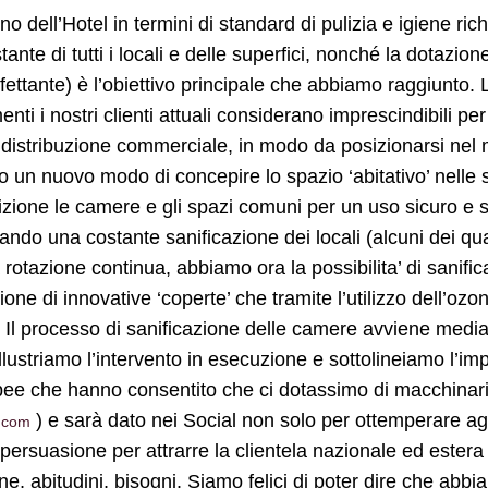
 dell’Hotel in termini di standard di pulizia e igiene ric
nte di tutti i locali e delle superfici, nonché la dotazione
fettante) è l’obiettivo principale che abbiamo raggiunto. La
enti i nostri clienti attuali considerano imprescindibili 
a distribuzione commerciale, in modo da posizionarsi nel
n nuovo modo di concepire lo spazio ‘abitativo’ nelle str
zione le camere e gli spazi comuni per un uso sicuro e s
rando una costante sanificazione dei locali (alcuni dei qua
a rotazione continua, abbiamo ora la possibilita’ di sani
one di innovative ‘coperte’ che tramite l’utilizzo dell’ozo
. Il processo di sanificazione delle camere avviene mediant
i illustriamo l’intervento in esecuzione e sottolineiamo l’i
opee che hanno consentito che ci dotassimo di macchinari
) e sarà dato nei Social non solo per ottemperare agli
i.com
suasione per attrarre la clientela nazionale ed estera ve
 abitudini, bisogni. Siamo felici di poter dire che abbiam