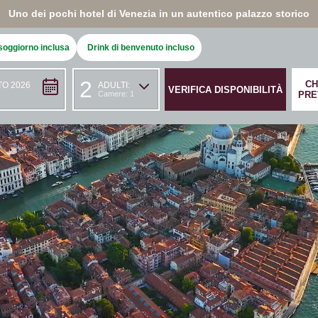
Uno dei pochi hotel di Venezia in un autentico palazzo storico
soggiorno inclusa
Drink di benvenuto incluso
2
CH
O 2026
ADULTI:
Camere: 1
PRE