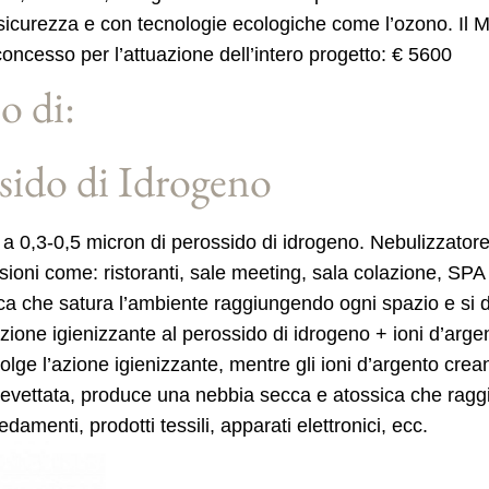
in sicurezza e con tecnologie ecologiche come l’ozono. Il 
ncesso per l’attuazione dell’intero progetto: € 5600
o di:
sido di Idrogeno
 a 0,3-0,5 micron di perossido di idrogeno. Nebulizzatore
nsioni come: ristoranti, sale meeting, sala colazione, SP
che satura l’ambiente raggiungendo ogni spazio e si dep
uzione igienizzante al perossido di idrogeno + ioni d’arge
olge l’azione igienizzante, mentre gli ioni d’argento crea
 brevettata, produce una nebbia secca e atossica che rag
redamenti, prodotti tessili, apparati elettronici, ecc.