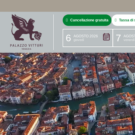
Cancellazione gratuita
Tassa di 
6
7
AGOSTO 2026
AGOST
giovedì
venerdì