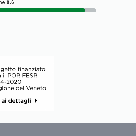
one
9.6