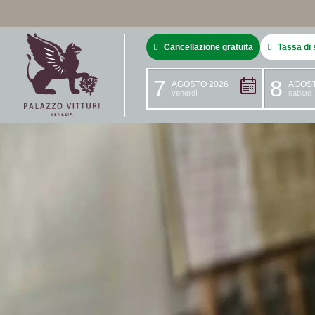
Cancellazione gratuita
Tassa di 
7
8
AGOSTO 2026
AGOST
venerdì
sabato