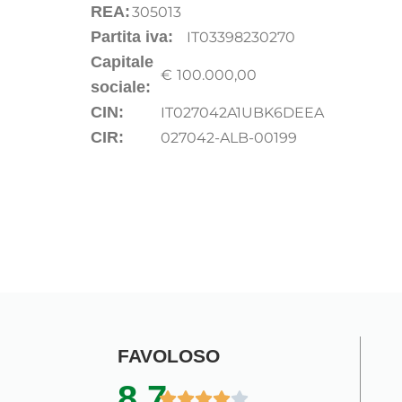
REA:
305013
Partita iva:
IT03398230270
Capitale
€ 100.000,00
sociale:
CIN:
IT027042A1UBK6DEEA
CIR:
027042-ALB-00199
FAVOLOSO
8.7