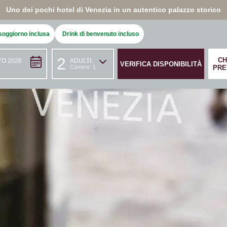
Uno dei pochi hotel di Venezia in un autentico palazzo storico
soggiorno inclusa
Drink di benvenuto incluso
2
CH
O 2026
ADULTI:
Camere: 1
PRE